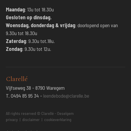
Maandag
: 13u tot 18.30u
Gesloten op dinsdag.
Woensdag, donderdag & vrijdag
: doorlopend open van
9.30u tot 18.30u
Zaterdag
: 9.30u tot.18u.
Zondag
: 9.30u tot 12u.
Clarellé
Vijfseweg 38 - 8790 Waregem
T. 0494 85 95 34 -
leendebode@clarelle.be
All rights reserved © Clarellé - Oeselgem
privacy
|
disclaimer
|
cookieverklaring